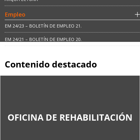
Empleo
EM 24/23 – BOLETÍN DE EMPLEO 21.
EM 24/21 – BOLETÍN DE EMPLEO 20.
Contenido destacado
OFICINA DE REHABILITACIÓN
OFICINA DE REHABILITACIÓN
Oficina de información para la tramitación de Ayudas
NEXT GENERATION a la rehabilitación de viviendas y
edificios
Teléfono 958 294 206