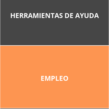
HERRAMIENTAS DE AYUDA Y
DOCUMENTACION .
HERRAMIENTAS DE AYUDA
Exclusivo colegiados
NOTICIAS DE EMPLEO
EMPLEO
Noticias de empleo y Concursos