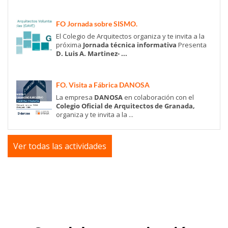
FO Jornada sobre SISMO.
El Colegio de Arquitectos organiza y te invita a la
próxima
Jornada técnica informativa
Presenta
D. Luis A. Martinez- ...
FO. Visita a Fábrica DANOSA
La empresa
DANOSA
en colaboración con el
Colegio Oficial de Arquitectos de Granada,
organiza y te invita a la ...
Ver todas las actividades
SESIÓN INFORMATIVA PROGRAMA
PROFESIONAL IA PARA ARQUITECTURA
En colaboración con The Factory School, el COA
Granada prevé ofertar a sus colegiados y demás
profesionales interesados el ...
PL 26/06 – BOLETÍN DE URBANISMO Y