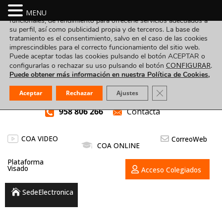
Utilizamos cookies propias y de terceros para fines analíticos,
MENU
funcionales, de rendimiento para ofrecerle servicios adecuados a
su perfil, así como publicidad propia y de terceros. La base de
tratamiento es el consentimiento, salvo en el caso de las cookies
imprescindibles para el correcto funcionamiento del sitio web.
Puede aceptar todas las cookies pulsando el botón ACEPTAR o
CONFIGURAR
configurarlas o rechazar su uso pulsando el botón
.
Puede obtener más información en nuestra Política de Cookies,
Cerrar el banner d
Aceptar
Rechazar
Ajustes
958 806 266
Contacta
COA VIDEO
CorreoWeb
COA ONLINE
Plataforma
Visado
Acceso Colegiados
SedeElectronica