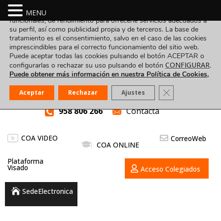
Utilizamos cookies propias y de terceros para fines analíticos,
MENU
funcionales, de rendimiento para ofrecerle servicios adecuados a
su perfil, así como publicidad propia y de terceros. La base de
tratamiento es el consentimiento, salvo en el caso de las cookies
imprescindibles para el correcto funcionamiento del sitio web.
Puede aceptar todas las cookies pulsando el botón ACEPTAR o
CONFIGURAR
configurarlas o rechazar su uso pulsando el botón
.
Puede obtener más información en nuestra Política de Cookies,
Cerrar el banner
Aceptar
Rechazar
Ajustes
958 806 266
Contacta
COA VIDEO
CorreoWeb
COA ONLINE
Plataforma
Visado
Acceso Colegiados
SedeElectronica