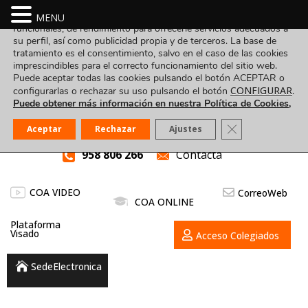
Utilizamos cookies propias y de terceros para fines analíticos,
MENU
funcionales, de rendimiento para ofrecerle servicios adecuados a
su perfil, así como publicidad propia y de terceros. La base de
tratamiento es el consentimiento, salvo en el caso de las cookies
imprescindibles para el correcto funcionamiento del sitio web.
Puede aceptar todas las cookies pulsando el botón ACEPTAR o
CONFIGURAR
configurarlas o rechazar su uso pulsando el botón
.
Puede obtener más información en nuestra Política de Cookies,
Cerrar el banner
Aceptar
Rechazar
Ajustes
958 806 266
Contacta
COA VIDEO
CorreoWeb
COA ONLINE
Plataforma
Visado
Acceso Colegiados
SedeElectronica