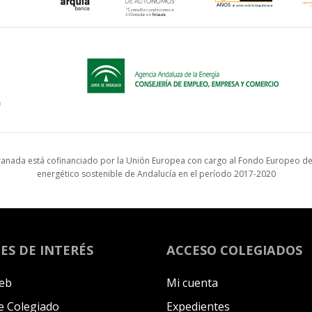
anada está cofinanciado por la Unión Europea con cargo al Fondo Europeo de 
energético sostenible de Andalucía en el período 2017-2020
ES DE INTERÉS
ACCESO COLEGIADOS
eb
Mi cuenta
 Colegiado
Expedientes