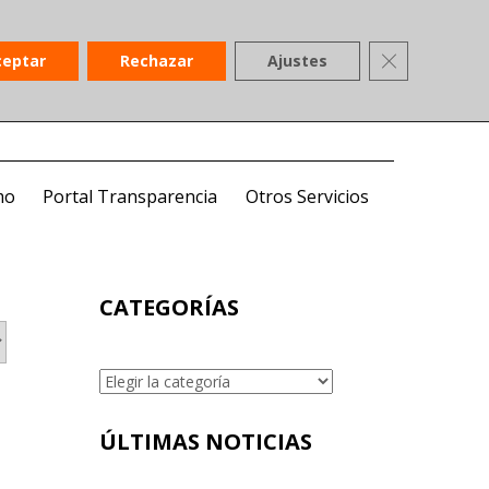
958 806 266
Contacta
Cerrar el ban
ceptar
Rechazar
Ajustes
SedeElectronica
Acceso Colegiados
mo
Portal Transparencia
Otros Servicios
CATEGORÍAS
Categorías
ÚLTIMAS NOTICIAS