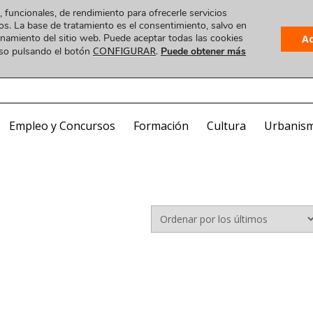
, funcionales, de rendimiento para ofrecerle servicios
os. La base de tratamiento es el consentimiento, salvo en
ionamiento del sitio web. Puede aceptar todas las cookies
A
CONFIGURAR
uso pulsando el botón
.
Puede obtener más
Plataforma
 VIDEO
COA ONLINE
CorreoWeb
Visado
Empleo y Concursos
Formación
Cultura
Urbanis