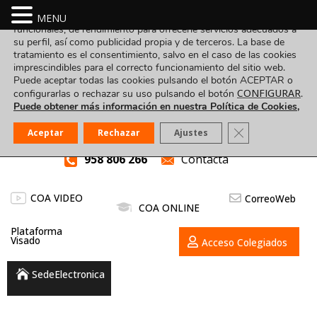
Utilizamos cookies propias y de terceros para fines analíticos,
MENU
funcionales, de rendimiento para ofrecerle servicios adecuados a
su perfil, así como publicidad propia y de terceros. La base de
tratamiento es el consentimiento, salvo en el caso de las cookies
imprescindibles para el correcto funcionamiento del sitio web.
Puede aceptar todas las cookies pulsando el botón ACEPTAR o
CONFIGURAR
configurarlas o rechazar su uso pulsando el botón
.
Puede obtener más información en nuestra Política de Cookies,
Cerrar el banner
Aceptar
Rechazar
Ajustes
958 806 266
Contacta
COA VIDEO
CorreoWeb
COA ONLINE
Plataforma
Visado
Acceso Colegiados
SedeElectronica