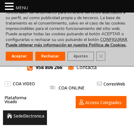
Utilizamos cookies propias y de terceros para fines analíticos,
MENU
funcionales, de rendimiento para ofrecerle servicios adecuados a
su perfil, así como publicidad propia y de terceros. La base de
tratamiento es el consentimiento, salvo en el caso de las cookies
imprescindibles para el correcto funcionamiento del sitio web.
Puede aceptar todas las cookies pulsando el botón ACEPTAR o
CONFIGURAR
configurarlas o rechazar su uso pulsando el botón
.
Puede obtener más información en nuestra Política de Cookies,
Cerrar el banner
Aceptar
Rechazar
Ajustes
958 806 266
Contacta
COA VIDEO
CorreoWeb
COA ONLINE
Plataforma
Visado
Acceso Colegiados
SedeElectronica