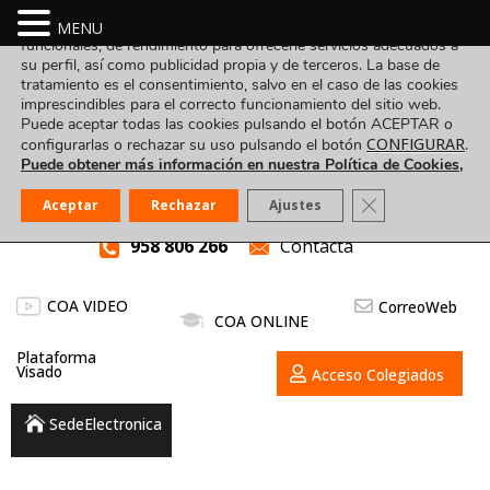
Utilizamos cookies propias y de terceros para fines analíticos,
MENU
funcionales, de rendimiento para ofrecerle servicios adecuados a
su perfil, así como publicidad propia y de terceros. La base de
tratamiento es el consentimiento, salvo en el caso de las cookies
imprescindibles para el correcto funcionamiento del sitio web.
Puede aceptar todas las cookies pulsando el botón ACEPTAR o
CONFIGURAR
configurarlas o rechazar su uso pulsando el botón
.
Puede obtener más información en nuestra Política de Cookies,
Cerrar el banner
Aceptar
Rechazar
Ajustes
958 806 266
Contacta
COA VIDEO
CorreoWeb
COA ONLINE
Plataforma
Visado
Acceso Colegiados
SedeElectronica