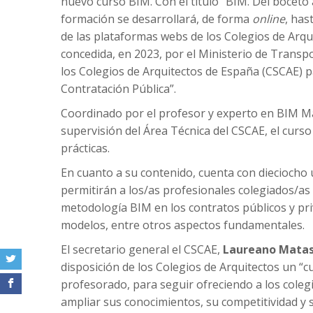
nuevo curso BIM. Con el título “BIM. Del boceto a 
formación se desarrollará, de forma
online
, has
de las plataformas webs de los Colegios de Arqui
concedida, en 2023, por el Ministerio de Transp
los Colegios de Arquitectos de España (CSCAE) p
Contratación Pública”.
Coordinado por el profesor y experto en BIM Ma
supervisión del Área Técnica del CSCAE, el curso
prácticas.
En cuanto a su contenido, cuenta con dieciocho
permitirán a los/as profesionales colegiados/as 
metodología BIM en los contratos públicos y priv
modelos, entre otros aspectos fundamentales.
El secretario general el CSCAE,
Laureano Mata
disposición de los Colegios de Arquitectos un “c
profesorado, para seguir ofreciendo a los coleg
ampliar sus conocimientos, su competitividad y s