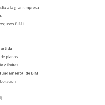
dio a la gran empresa
o.
os; usos BIM I
partida
 de planos
a y límites
 fundamental de BIM
aboración
M)