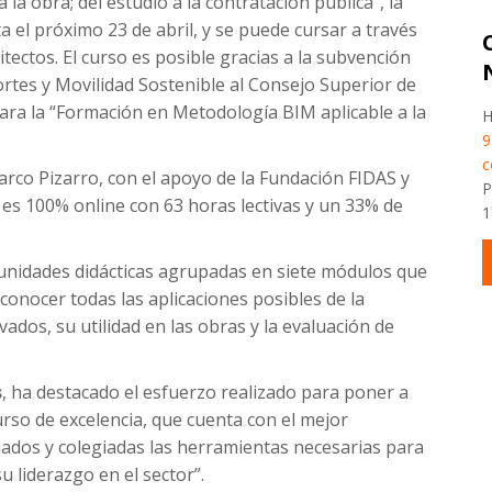
la obra; del estudio a la contratación pública”, la
ta el próximo 23 de abril, y se puede cursar a través
tectos. El curso es posible gracias a la subvención
ortes y Movilidad Sostenible al Consejo Superior de
ara la “Formación en Metodología BIM aplicable a la
H
9
c
rco Pizarro, con el apoyo de la Fundación FIDAS y
P
 es 100% online con 63 horas lectivas y un 33% de
1
 unidades didácticas agrupadas en siete módulos que
conocer todas las aplicaciones posibles de la
ados, su utilidad en las obras y la evaluación de
s
, ha destacado el esfuerzo realizado para poner a
urso de excelencia, que cuenta con el mejor
iados y colegiadas las herramientas necesarias para
u liderazgo en el sector”.