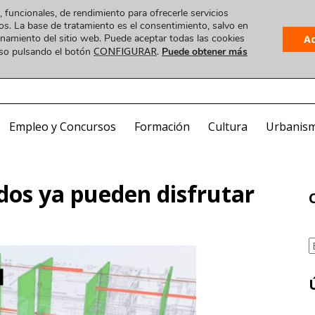
, funcionales, de rendimiento para ofrecerle servicios
os. La base de tratamiento es el consentimiento, salvo en
ionamiento del sitio web. Puede aceptar todas las cookies
A
CONFIGURAR
uso pulsando el botón
.
Puede obtener más
Plataforma
 VIDEO
COA ONLINE
CorreoWeb
Visado
Empleo y Concursos
Formación
Cultura
Urbanis
ados ya pueden disfrutar
C