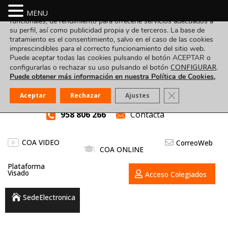
Utilizamos cookies propias y de terceros para fines analíticos,
MENU
funcionales, de rendimiento para ofrecerle servicios adecuados a
su perfil, así como publicidad propia y de terceros. La base de
tratamiento es el consentimiento, salvo en el caso de las cookies
imprescindibles para el correcto funcionamiento del sitio web.
Puede aceptar todas las cookies pulsando el botón ACEPTAR o
CONFIGURAR
configurarlas o rechazar su uso pulsando el botón
.
Puede obtener más información en nuestra Política de Cookies,
Cerrar el banner
Aceptar
Rechazar
Ajustes
958 806 266
Contacta
COA VIDEO
CorreoWeb
COA ONLINE
Plataforma
Visado
Acceso Colegiados
SedeElectronica