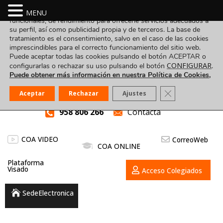
Utilizamos cookies propias y de terceros para fines analíticos,
MENU
funcionales, de rendimiento para ofrecerle servicios adecuados a
su perfil, así como publicidad propia y de terceros. La base de
tratamiento es el consentimiento, salvo en el caso de las cookies
imprescindibles para el correcto funcionamiento del sitio web.
Puede aceptar todas las cookies pulsando el botón ACEPTAR o
CONFIGURAR
configurarlas o rechazar su uso pulsando el botón
.
Puede obtener más información en nuestra Política de Cookies,
Cerrar el banner
Aceptar
Rechazar
Ajustes
958 806 266
Contacta
COA VIDEO
CorreoWeb
COA ONLINE
Plataforma
Visado
Acceso Colegiados
SedeElectronica