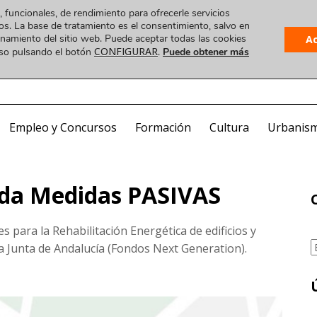
, funcionales, de rendimiento para ofrecerle servicios
os. La base de tratamiento es el consentimiento, salvo en
ionamiento del sitio web. Puede aceptar todas las cookies
A
CONFIGURAR
uso pulsando el botón
.
Puede obtener más
Plataforma
 VIDEO
COA ONLINE
CorreoWeb
Visado
Empleo y Concursos
Formación
Cultura
Urbanis
nda Medidas PASIVAS
s para la Rehabilitación Energética de edificios y
C
la Junta de Andalucía (Fondos Next Generation).