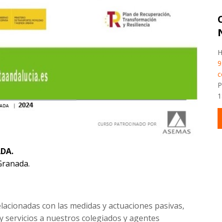
H
9
c
P
1
DA.
Granada.
elacionadas con las medidas y actuaciones pasivas,
 servicios a nuestros colegiados y agentes