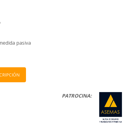
o
 medida pasiva
CRIPCIÓN
PATROCINA: