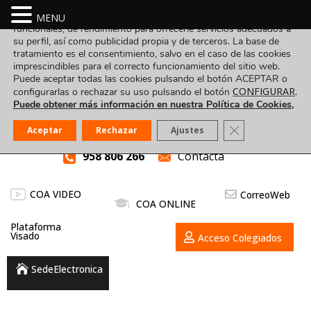
Utilizamos cookies propias y de terceros para fines analíticos,
MENU
funcionales, de rendimiento para ofrecerle servicios adecuados a
su perfil, así como publicidad propia y de terceros. La base de
tratamiento es el consentimiento, salvo en el caso de las cookies
imprescindibles para el correcto funcionamiento del sitio web.
Puede aceptar todas las cookies pulsando el botón ACEPTAR o
CONFIGURAR
configurarlas o rechazar su uso pulsando el botón
.
Puede obtener más información en nuestra Política de Cookies,
Cerrar el banner
Aceptar
Rechazar
Ajustes
958 806 266
Contacta
COA VIDEO
CorreoWeb
COA ONLINE
Plataforma
Visado
Acceso Colegiados
SedeElectronica