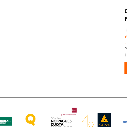
H
9
c
P
1