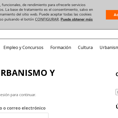
, funcionales, de rendimiento para ofrecerle servicios
os. La base de tratamiento es el consentimiento, salvo en
ionamiento del sitio web. Puede aceptar todas las cookies
A
CONFIGURAR
uso pulsando el botón
.
Puede obtener más
Plataforma
 VIDEO
COA ONLINE
CorreoWeb
Visado
Empleo y Concursos
Formación
Cultura
Urbanis
 URBANISMO Y
C
sesión para continuar.
 o correo electrónico