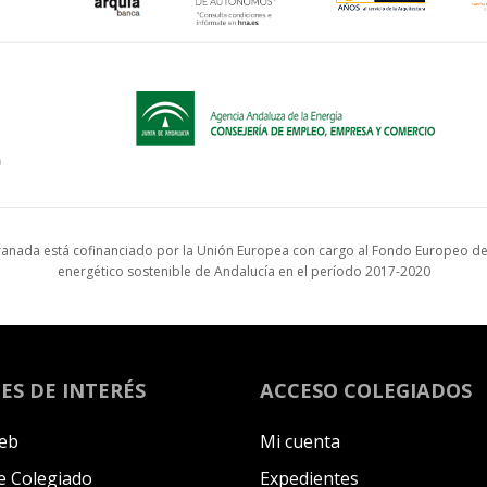
anada está cofinanciado por la Unión Europea con cargo al Fondo Europeo de 
energético sostenible de Andalucía en el período 2017-2020
ES DE INTERÉS
ACCESO COLEGIADOS
eb
Mi cuenta
 Colegiado
Expedientes