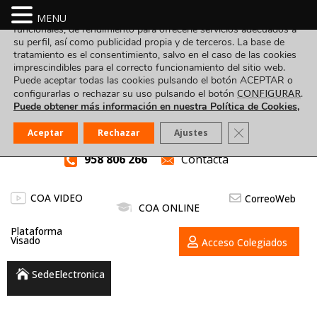
Utilizamos cookies propias y de terceros para fines analíticos,
MENU
funcionales, de rendimiento para ofrecerle servicios adecuados a
su perfil, así como publicidad propia y de terceros. La base de
tratamiento es el consentimiento, salvo en el caso de las cookies
imprescindibles para el correcto funcionamiento del sitio web.
Puede aceptar todas las cookies pulsando el botón ACEPTAR o
CONFIGURAR
configurarlas o rechazar su uso pulsando el botón
.
Puede obtener más información en nuestra Política de Cookies,
Cerrar el banner
Aceptar
Rechazar
Ajustes
958 806 266
Contacta
COA VIDEO
CorreoWeb
COA ONLINE
Plataforma
Visado
Acceso Colegiados
SedeElectronica