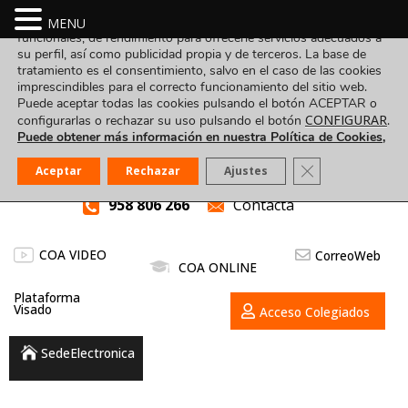
Utilizamos cookies propias y de terceros para fines analíticos,
MENU
funcionales, de rendimiento para ofrecerle servicios adecuados a
su perfil, así como publicidad propia y de terceros. La base de
tratamiento es el consentimiento, salvo en el caso de las cookies
imprescindibles para el correcto funcionamiento del sitio web.
Puede aceptar todas las cookies pulsando el botón ACEPTAR o
CONFIGURAR
configurarlas o rechazar su uso pulsando el botón
.
Puede obtener más información en nuestra Política de Cookies,
Cerrar el banner
Aceptar
Rechazar
Ajustes
958 806 266
Contacta
COA VIDEO
CorreoWeb
COA ONLINE
Plataforma
Visado
Acceso Colegiados
SedeElectronica