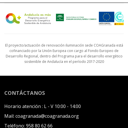
El proyecto/actuación de renovación iluminación sede COAGranada está
cofinanciado por la Unión Europea con cargo al Fondo Europeo de
Desarrollo Regional, dentro del Programa para el desarrollo energético
sostenible de Andalucía en el período 2017-2020
CONTÁCTANOS
Horario atención :
L - V 10:00 - 14:00
Mail:
coagranada@coagranada.org
Teléfono:
958 80 62 66