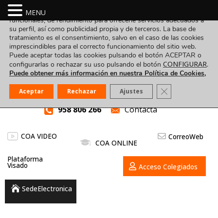
Utilizamos cookies propias y de terceros para fines analíticos,
MENU
funcionales, de rendimiento para ofrecerle servicios adecuados a
su perfil, así como publicidad propia y de terceros. La base de
tratamiento es el consentimiento, salvo en el caso de las cookies
imprescindibles para el correcto funcionamiento del sitio web.
Puede aceptar todas las cookies pulsando el botón ACEPTAR o
CONFIGURAR
configurarlas o rechazar su uso pulsando el botón
.
Puede obtener más información en nuestra Política de Cookies,
Cerrar el banner
Aceptar
Rechazar
Ajustes
958 806 266
Contacta
COA VIDEO
CorreoWeb
COA ONLINE
Plataforma
Visado
Acceso Colegiados
SedeElectronica