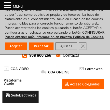
Utilizamos cookies propias y de terceros para fines analíticos,
MENU
funcionales, de rendimiento para ofrecerle servicios adecuados a
su perfil, así como publicidad propia y de terceros. La base de
tratamiento es el consentimiento, salvo en el caso de las cookies
imprescindibles para el correcto funcionamiento del sitio web.
Puede aceptar todas las cookies pulsando el botón ACEPTAR o
CONFIGURAR
configurarlas o rechazar su uso pulsando el botón
.
Puede obtener más información en nuestra Política de Cookies,
Cerrar el banner
Aceptar
Rechazar
Ajustes
958 806 266
Contacta
COA VIDEO
CorreoWeb
COA ONLINE
Plataforma
Visado
Acceso Colegiados
SedeElectronica