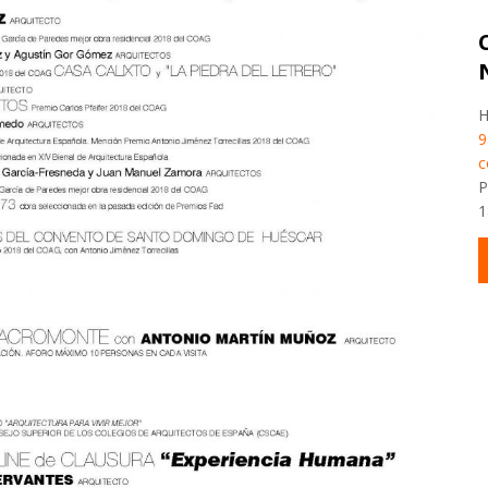
H
9
c
P
1