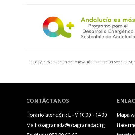
El proyecto/actuación de renovación iluminación sede COAGr
CONTÁCTANOS
ENLAC
Horario atención :
L - V 10:00 - 14:00
Mapa w
Mail:
coagranada@coagranada.org
Hacerme