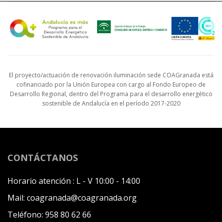
El proyecto/actuación de renovación iluminación sede COAGranada está
cofinanciado por la Unión Europea con cargo al Fondo Europeo de
Desarrollo Regional, dentro del Programa para el desarrollo energético
sostenible de Andalucía en el período 2017-2020
CONTÁCTANOS
Horario atención :
L - V 10:00 - 14:00
Mail:
coagranada@coagranada.org
Teléfono:
958 80 62 66