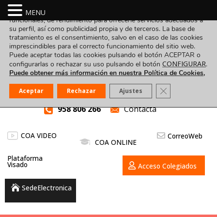
Utilizamos cookies propias y de terceros para fines analíticos,
MENU
funcionales, de rendimiento para ofrecerle servicios adecuados a
su perfil, así como publicidad propia y de terceros. La base de
tratamiento es el consentimiento, salvo en el caso de las cookies
imprescindibles para el correcto funcionamiento del sitio web.
Puede aceptar todas las cookies pulsando el botón ACEPTAR o
CONFIGURAR
configurarlas o rechazar su uso pulsando el botón
.
Puede obtener más información en nuestra Política de Cookies,
Cerrar el banner
Aceptar
Rechazar
Ajustes
958 806 266
Contacta
COA VIDEO
CorreoWeb
COA ONLINE
Plataforma
Visado
Acceso Colegiados
SedeElectronica