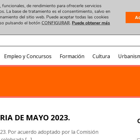
, funcionales, de rendimiento para ofrecerle servicios
os. La base de tratamiento es el consentimiento, salvo en
ionamiento del sitio web. Puede aceptar todas las cookies
A
CONFIGURAR
uso pulsando el botón
.
Puede obtener más
Plataforma
 VIDEO
COA ONLINE
CorreoWeb
Visado
Empleo y Concursos
Formación
Cultura
Urbanis
IA DE MAYO 2023.
 Por acuerdo adoptado por la Comisión
celebrada […]