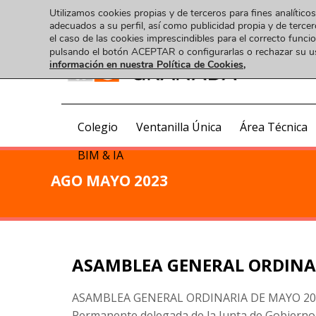
Utilizamos cookies propias y de terceros para fines analíticos
adecuados a su perfil, así como publicidad propia y de tercer
el caso de las cookies imprescindibles para el correcto func
pulsando el botón ACEPTAR o configurarlas o rechazar su 
información en nuestra Política de Cookies,
COA
Colegio
Ventanilla Única
Área Técnica
BIM & IA
AGO MAYO 2023
ASAMBLEA GENERAL ORDINAR
ASAMBLEA GENERAL ORDINARIA DE MAYO 2023.
Permanente delegada de la Junta de Gobierno 