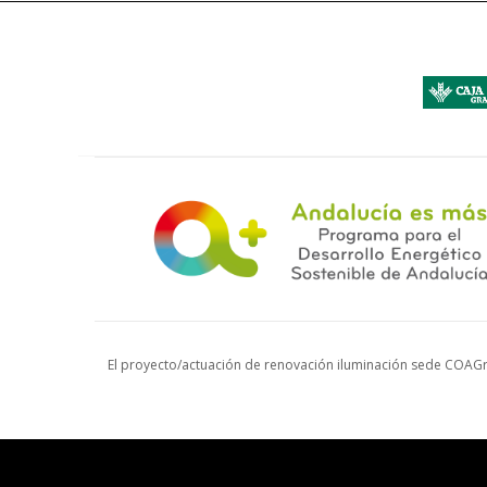
El proyecto/actuación de renovación iluminación sede COAGr