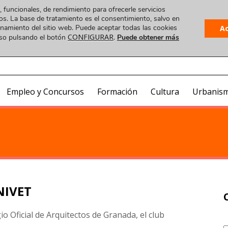
, funcionales, de rendimiento para ofrecerle servicios
os. La base de tratamiento es el consentimiento, salvo en
ionamiento del sitio web. Puede aceptar todas las cookies
A
CONFIGURAR
uso pulsando el botón
.
Puede obtener más
Plataforma
 VIDEO
COA ONLINE
CorreoWeb
Visado
Empleo y Concursos
Formación
Cultura
Urbanis
NIVET
io Oficial de Arquitectos de Granada, el club