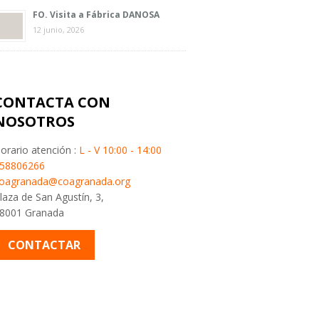
FO. Visita a Fábrica DANOSA
12 junio, 2026
CONTACTA CON
NOSOTROS
orario atención :
L - V 10:00 - 14:00
58806266
oagranada@coagranada.org
laza de San Agustín, 3,
8001 Granada
CONTACTAR