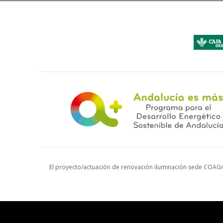
El proyecto/actuación de renovación iluminación sede COAGr