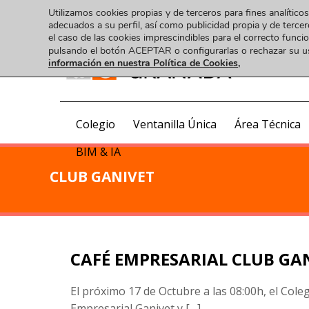
Utilizamos cookies propias y de terceros para fines analíticos
adecuados a su perfil, así como publicidad propia y de tercer
el caso de las cookies imprescindibles para el correcto func
pulsando el botón ACEPTAR o configurarlas o rechazar su 
información en nuestra Política de Cookies,
COA
Colegio
Ventanilla Única
Área Técnica
BIM & IA
CLUB GANIVET
CAFÉ EMPRESARIAL CLUB GA
El próximo 17 de Octubre a las 08:00h, el Coleg
Empresarial Ganivet y […]