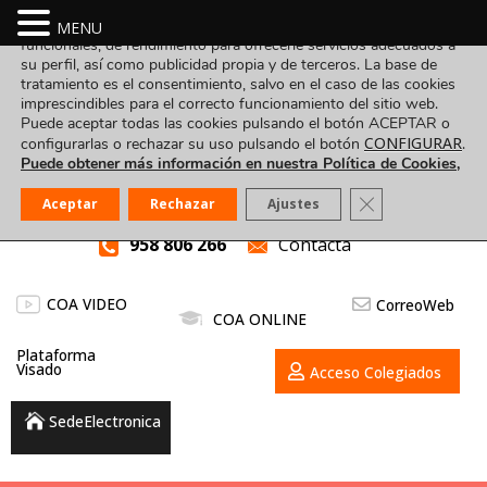
Utilizamos cookies propias y de terceros para fines analíticos,
MENU
funcionales, de rendimiento para ofrecerle servicios adecuados a
su perfil, así como publicidad propia y de terceros. La base de
tratamiento es el consentimiento, salvo en el caso de las cookies
imprescindibles para el correcto funcionamiento del sitio web.
Puede aceptar todas las cookies pulsando el botón ACEPTAR o
CONFIGURAR
configurarlas o rechazar su uso pulsando el botón
.
Puede obtener más información en nuestra Política de Cookies,
Cerrar el banner
Aceptar
Rechazar
Ajustes
958 806 266
Contacta
COA VIDEO
CorreoWeb
COA ONLINE
Plataforma
Visado
Acceso Colegiados
SedeElectronica