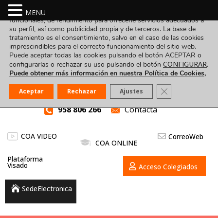
Utilizamos cookies propias y de terceros para fines analíticos,
MENU
funcionales, de rendimiento para ofrecerle servicios adecuados a
su perfil, así como publicidad propia y de terceros. La base de
tratamiento es el consentimiento, salvo en el caso de las cookies
imprescindibles para el correcto funcionamiento del sitio web.
Puede aceptar todas las cookies pulsando el botón ACEPTAR o
CONFIGURAR
configurarlas o rechazar su uso pulsando el botón
.
Puede obtener más información en nuestra Política de Cookies,
Cerrar el banner
Aceptar
Rechazar
Ajustes
958 806 266
Contacta
COA VIDEO
CorreoWeb
COA ONLINE
Plataforma
Visado
Acceso Colegiados
SedeElectronica