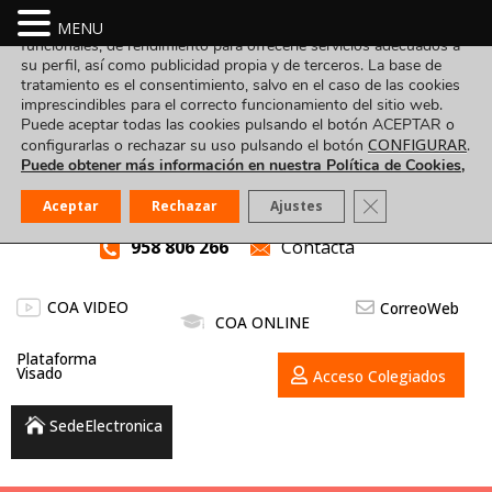
Utilizamos cookies propias y de terceros para fines analíticos,
MENU
funcionales, de rendimiento para ofrecerle servicios adecuados a
su perfil, así como publicidad propia y de terceros. La base de
tratamiento es el consentimiento, salvo en el caso de las cookies
imprescindibles para el correcto funcionamiento del sitio web.
Puede aceptar todas las cookies pulsando el botón ACEPTAR o
CONFIGURAR
configurarlas o rechazar su uso pulsando el botón
.
Puede obtener más información en nuestra Política de Cookies,
Cerrar el banner
Aceptar
Rechazar
Ajustes
958 806 266
Contacta
COA VIDEO
CorreoWeb
COA ONLINE
Plataforma
Visado
Acceso Colegiados
SedeElectronica