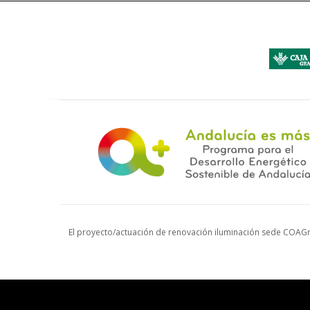
El proyecto/actuación de renovación iluminación sede COAGr