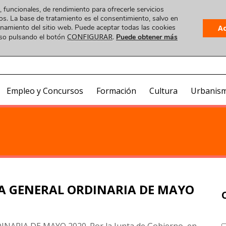
, funcionales, de rendimiento para ofrecerle servicios
os. La base de tratamiento es el consentimiento, salvo en
ionamiento del sitio web. Puede aceptar todas las cookies
A
CONFIGURAR
uso pulsando el botón
.
Puede obtener más
Plataforma
 VIDEO
COA ONLINE
CorreoWeb
Visado
Empleo y Concursos
Formación
Cultura
Urbanis
A GENERAL ORDINARIA DE MAYO
RIA DE MAYO 2020. Por la Junta de Gobierno, en