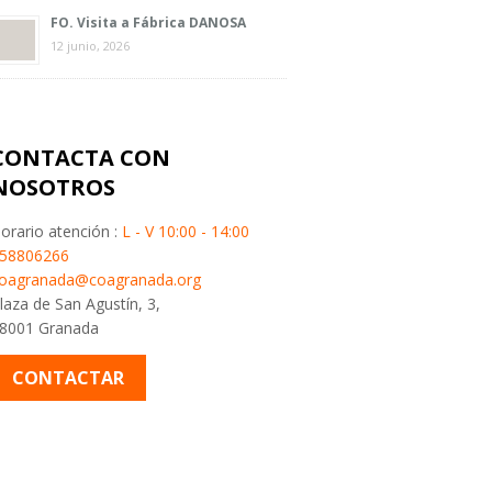
FO. Visita a Fábrica DANOSA
12 junio, 2026
CONTACTA CON
NOSOTROS
orario atención :
L - V 10:00 - 14:00
58806266
oagranada@coagranada.org
laza de San Agustín, 3,
8001 Granada
CONTACTAR