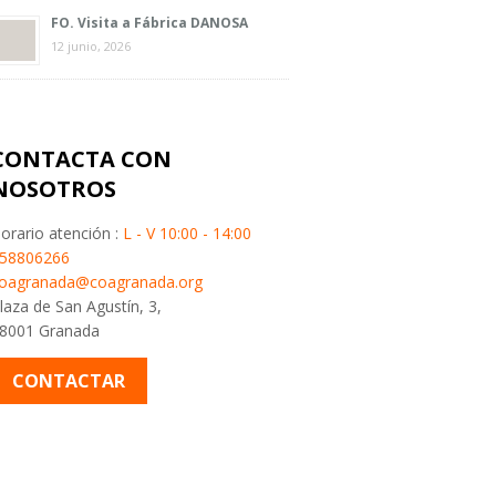
FO. Visita a Fábrica DANOSA
12 junio, 2026
CONTACTA CON
NOSOTROS
orario atención :
L - V 10:00 - 14:00
58806266
oagranada@coagranada.org
laza de San Agustín, 3,
8001 Granada
CONTACTAR