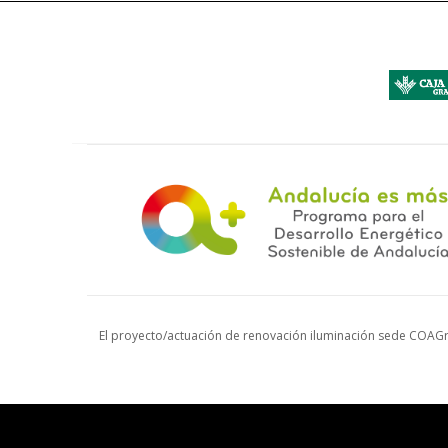
El proyecto/actuación de renovación iluminación sede COAGr