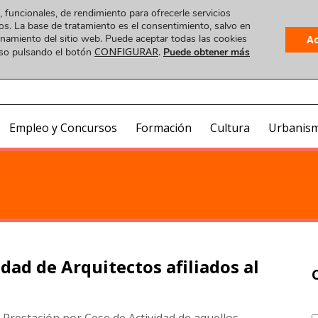
, funcionales, de rendimiento para ofrecerle servicios
os. La base de tratamiento es el consentimiento, salvo en
ionamiento del sitio web. Puede aceptar todas las cookies
A
CONFIGURAR
uso pulsando el botón
.
Puede obtener más
Plataforma
 VIDEO
COA ONLINE
CorreoWeb
Visado
Empleo y Concursos
Formación
Cultura
Urbanis
dad de Arquitectos afiliados al
la Prestación por Cese de Actividad de aquellos