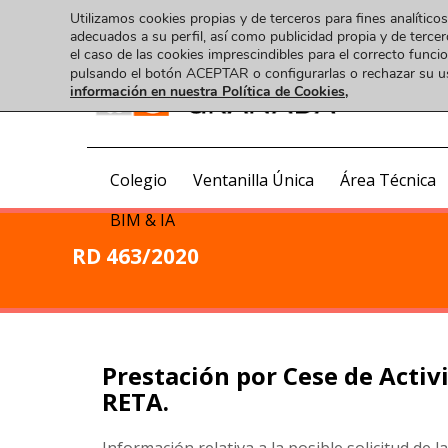
Utilizamos cookies propias y de terceros para fines analíticos
adecuados a su perfil, así como publicidad propia y de tercer
el caso de las cookies imprescindibles para el correcto func
pulsando el botón ACEPTAR o configurarlas o rechazar su 
información en nuestra Política de Cookies,
COA
Colegio
Ventanilla Única
Área Técnica
BIM & IA
RD 463/2020
Prestación por Cese de Activi
RETA.
Información relativa a la posible solicitud de 