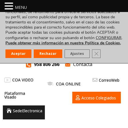
Utilizamos cookies propias y de terceros para fines analíticos,
MENU
funcionales, de rendimiento para ofrecerle servicios adecuados a
su perfil, así como publicidad propia y de terceros. La base de
tratamiento es el consentimiento, salvo en el caso de las cookies
imprescindibles para el correcto funcionamiento del sitio web.
Puede aceptar todas las cookies pulsando el botón ACEPTAR o
CONFIGURAR
configurarlas o rechazar su uso pulsando el botón
.
Puede obtener más información en nuestra Política de Cookies,
Cerrar el banner
Aceptar
Rechazar
Ajustes
958 806 266
Contacta
COA VIDEO
CorreoWeb
COA ONLINE
Plataforma
Visado
Acceso Colegiados
SedeElectronica