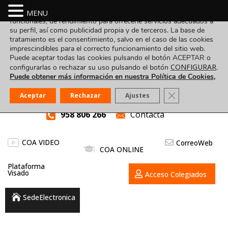
Utilizamos cookies propias y de terceros para fines analíticos,
MENU
funcionales, de rendimiento para ofrecerle servicios adecuados a
su perfil, así como publicidad propia y de terceros. La base de
tratamiento es el consentimiento, salvo en el caso de las cookies
imprescindibles para el correcto funcionamiento del sitio web.
Puede aceptar todas las cookies pulsando el botón ACEPTAR o
CONFIGURAR
configurarlas o rechazar su uso pulsando el botón
.
Puede obtener más información en nuestra Política de Cookies,
Cerrar el banner
Aceptar
Rechazar
Ajustes
958 806 266
Contacta
COA VIDEO
CorreoWeb
COA ONLINE
Plataforma
Visado
Acceso Colegiados
SedeElectronica