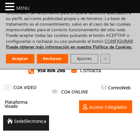
Utilizamos cookies propias y de terceros para fines analíticos,
MENU
funcionales, de rendimiento para ofrecerle servicios adecuados a
su perfil, así como publicidad propia y de terceros. La base de
tratamiento es el consentimiento, salvo en el caso de las cookies
imprescindibles para el correcto funcionamiento del sitio web.
Puede aceptar todas las cookies pulsando el botón ACEPTAR o
CONFIGURAR
configurarlas o rechazar su uso pulsando el botón
.
Puede obtener más información en nuestra Política de Cookies,
Cerrar el banner
Aceptar
Rechazar
Ajustes
958 806 266
Contacta
COA VIDEO
CorreoWeb
COA ONLINE
Plataforma
Visado
Acceso Colegiados
SedeElectronica