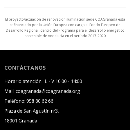
El proyecto/actuación de renovación iluminación sede COAGranada está
cofinanciado por la Unión Europea con cargo al Fondo Europeo de
Desarrollo Regional, dentro del Programa para el desarrollo energético
sostenible de Andalucía en el período 2017-2020
CONTÁCTANOS
Horario atención :
L - V 10:00 - 14:00
Mail:
coagranada@coagranada.org
Teléfono:
958 80 62 66
Plaza de San Agustín nº3,
18001 Granada