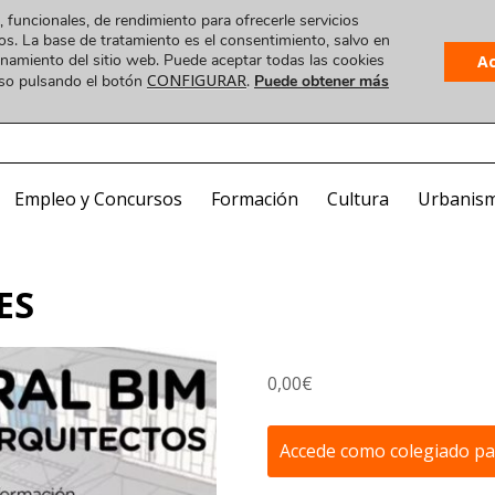
, funcionales, de rendimiento para ofrecerle servicios
os. La base de tratamiento es el consentimiento, salvo en
ionamiento del sitio web. Puede aceptar todas las cookies
A
CONFIGURAR
uso pulsando el botón
.
Puede obtener más
Plataforma
 VIDEO
COA ONLINE
CorreoWeb
Visado
Empleo y Concursos
Formación
Cultura
Urbanis
ES
0,00
€
Accede como colegiado para