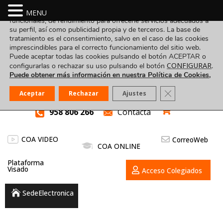
Utilizamos cookies propias y de terceros para fines analíticos,
MENU
funcionales, de rendimiento para ofrecerle servicios adecuados a
su perfil, así como publicidad propia y de terceros. La base de
tratamiento es el consentimiento, salvo en el caso de las cookies
imprescindibles para el correcto funcionamiento del sitio web.
Puede aceptar todas las cookies pulsando el botón ACEPTAR o
CONFIGURAR
configurarlas o rechazar su uso pulsando el botón
.
Puede obtener más información en nuestra Política de Cookies,
Cerrar el banner
Aceptar
Rechazar
Ajustes
958 806 266
Contacta
COA VIDEO
CorreoWeb
COA ONLINE
Plataforma
Visado
Acceso Colegiados
SedeElectronica