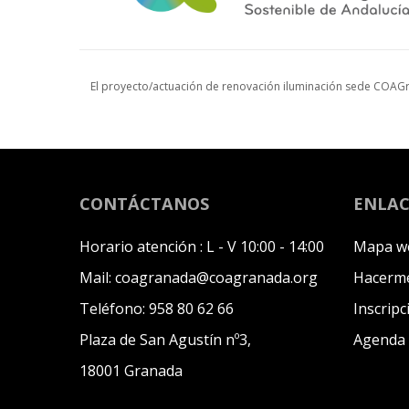
El proyecto/actuación de renovación iluminación sede COAGr
CONTÁCTANOS
ENLAC
Horario atención :
L - V 10:00 - 14:00
Mapa w
Mail:
coagranada@coagranada.org
Hacerme
Teléfono:
958 80 62 66
Inscripc
Plaza de San Agustín nº3,
Agenda
18001 Granada