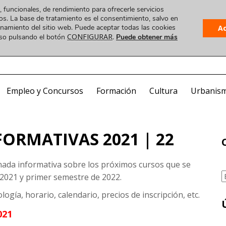
, funcionales, de rendimiento para ofrecerle servicios
os. La base de tratamiento es el consentimiento, salvo en
ionamiento del sitio web. Puede aceptar todas las cookies
A
CONFIGURAR
uso pulsando el botón
.
Puede obtener más
Plataforma
 VIDEO
COA ONLINE
CorreoWeb
Visado
Empleo y Concursos
Formación
Cultura
Urbanis
ORMATIVAS 2021 | 22
nada informativa sobre los próximos cursos que se
C
e 2021 y primer semestre de 2022.
gía, horario, calendario, precios de inscripción, etc.
021