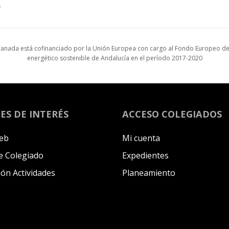
anada está cofinanciado por la Unión Europea con cargo al Fondo Europeo de 
energético sostenible de Andalucía en el período 2017-2020
ES DE INTERÉS
ACCESO COLEGIADOS
eb
Mi cuenta
 Colegiado
Expedientes
ión Actividades
Planeamiento