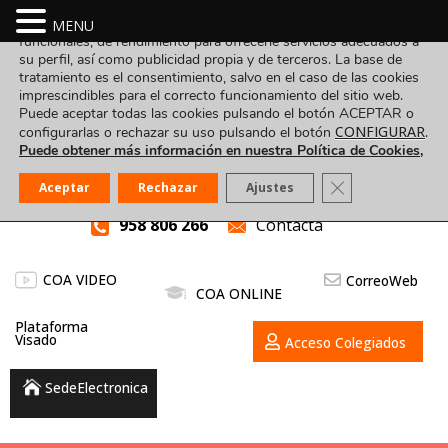
Utilizamos cookies propias y de terceros para fines analíticos,
MENU
funcionales, de rendimiento para ofrecerle servicios adecuados a
su perfil, así como publicidad propia y de terceros. La base de
tratamiento es el consentimiento, salvo en el caso de las cookies
imprescindibles para el correcto funcionamiento del sitio web.
Puede aceptar todas las cookies pulsando el botón ACEPTAR o
CONFIGURAR
configurarlas o rechazar su uso pulsando el botón
.
Puede obtener más información en nuestra Política de Cookies,
Cerrar el banner
Aceptar
Rechazar
Ajustes
958 806 266
Contacta
COA VIDEO
CorreoWeb
COA ONLINE
Plataforma
Visado
Acceso Colegiados
SedeElectronica