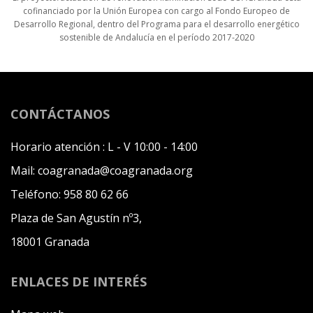
cofinanciado por la Unión Europea con cargo al Fondo Europeo de
Desarrollo Regional, dentro del Programa para el desarrollo energético
sostenible de Andalucía en el período 2017-2020
CONTÁCTANOS
Horario atención :
L - V 10:00 - 14:00
Mail:
coagranada@coagranada.org
Teléfono:
958 80 62 66
Plaza de San Agustín nº3,
18001 Granada
ENLACES DE INTERÉS