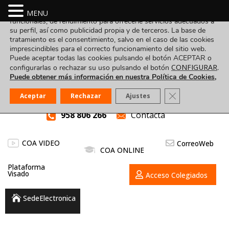
Utilizamos cookies propias y de terceros para fines analíticos,
MENU
funcionales, de rendimiento para ofrecerle servicios adecuados a
su perfil, así como publicidad propia y de terceros. La base de
tratamiento es el consentimiento, salvo en el caso de las cookies
imprescindibles para el correcto funcionamiento del sitio web.
Puede aceptar todas las cookies pulsando el botón ACEPTAR o
CONFIGURAR
configurarlas o rechazar su uso pulsando el botón
.
Puede obtener más información en nuestra Política de Cookies,
Cerrar el banner
Aceptar
Rechazar
Ajustes
958 806 266
Contacta
COA VIDEO
CorreoWeb
COA ONLINE
Plataforma
Visado
Acceso Colegiados
SedeElectronica