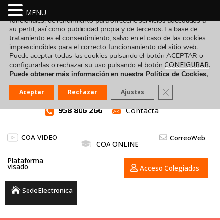
Utilizamos cookies propias y de terceros para fines analíticos,
MENU
funcionales, de rendimiento para ofrecerle servicios adecuados a
su perfil, así como publicidad propia y de terceros. La base de
tratamiento es el consentimiento, salvo en el caso de las cookies
imprescindibles para el correcto funcionamiento del sitio web.
Puede aceptar todas las cookies pulsando el botón ACEPTAR o
CONFIGURAR
configurarlas o rechazar su uso pulsando el botón
.
Puede obtener más información en nuestra Política de Cookies,
Cerrar el banner
Aceptar
Rechazar
Ajustes
958 806 266
Contacta
COA VIDEO
CorreoWeb
COA ONLINE
Plataforma
Visado
Acceso Colegiados
SedeElectronica