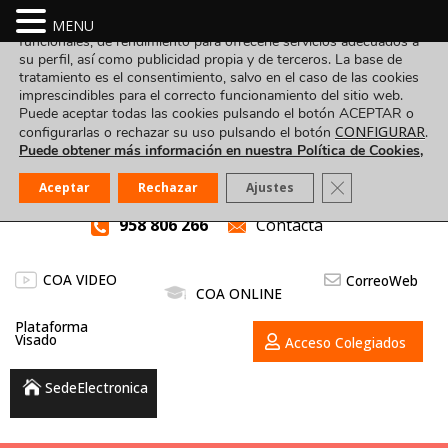
Utilizamos cookies propias y de terceros para fines analíticos,
MENU
funcionales, de rendimiento para ofrecerle servicios adecuados a
su perfil, así como publicidad propia y de terceros. La base de
tratamiento es el consentimiento, salvo en el caso de las cookies
imprescindibles para el correcto funcionamiento del sitio web.
Puede aceptar todas las cookies pulsando el botón ACEPTAR o
CONFIGURAR
configurarlas o rechazar su uso pulsando el botón
.
Puede obtener más información en nuestra Política de Cookies,
Cerrar el banner
Aceptar
Rechazar
Ajustes
958 806 266
Contacta
COA VIDEO
CorreoWeb
COA ONLINE
Plataforma
Visado
Acceso Colegiados
SedeElectronica