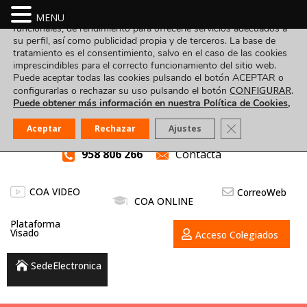
Utilizamos cookies propias y de terceros para fines analíticos,
MENU
funcionales, de rendimiento para ofrecerle servicios adecuados a
su perfil, así como publicidad propia y de terceros. La base de
tratamiento es el consentimiento, salvo en el caso de las cookies
imprescindibles para el correcto funcionamiento del sitio web.
Puede aceptar todas las cookies pulsando el botón ACEPTAR o
CONFIGURAR
configurarlas o rechazar su uso pulsando el botón
.
Puede obtener más información en nuestra Política de Cookies,
Cerrar el banner
Aceptar
Rechazar
Ajustes
958 806 266
Contacta
COA VIDEO
CorreoWeb
COA ONLINE
Plataforma
Visado
Acceso Colegiados
SedeElectronica