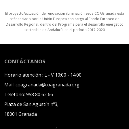
El proyecto/actuación de renovación iluminación sede COAGranada está
cofinanciado por la Unión Europea con cargo al Fondo Europeo de
Desarrollo Regional, dentro del Programa para el desarrollo energético
sostenible de Andalucía en el período 2017-2020
CONTÁCTANOS
Horario atención :
L - V 10:00 - 14:00
Mail:
coagranada@coagranada.org
Teléfono:
958 80 62 66
Plaza de San Agustín nº3,
18001 Granada